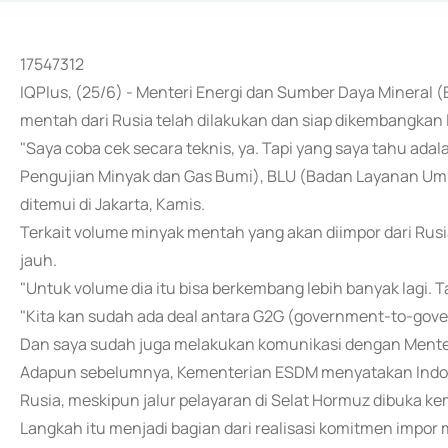
17547312
IQPlus, (25/6) - Menteri Energi dan Sumber Daya Mineral 
mentah dari Rusia telah dilakukan dan siap dikembangkan l
"Saya coba cek secara teknis, ya. Tapi yang saya tahu ada
Pengujian Minyak dan Gas Bumi), BLU (Badan Layanan Umu
ditemui di Jakarta, Kamis.
Terkait volume minyak mentah yang akan diimpor dari Rus
jauh.
"Untuk volume dia itu bisa berkembang lebih banyak lagi. Tap
"Kita kan sudah ada deal antara G2G (government-to-gov
Dan saya sudah juga melakukan komunikasi dengan Ment
Adapun sebelumnya, Kementerian ESDM menyatakan Indone
Rusia, meskipun jalur pelayaran di Selat Hormuz dibuka ke
Langkah itu menjadi bagian dari realisasi komitmen impor m