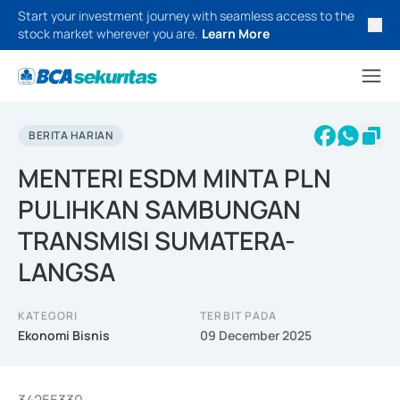
Start your investment journey with seamless access to the
stock market wherever you are.
Learn More
BERITA HARIAN
MENTERI ESDM MINTA PLN
PULIHKAN SAMBUNGAN
TRANSMISI SUMATERA-
LANGSA
KATEGORI
TERBIT PADA
Ekonomi Bisnis
09 December 2025