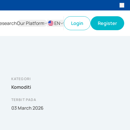
esearch
Our Platform
EN
Login
Register
ID
EN
KATEGORI
Komoditi
TERBIT PADA
03 March 2026