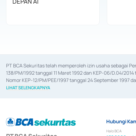
DEPAN AI
PT BCA Sekuritas telah memperoleh izin usaha sebagai P
138/PM/1992 tanggal 11 Maret 1992 dan KEP-06/D.04/2014 t
Nomor KEP-12/PM/PEE/1997 tanggal 24 September 1997 dan 
merger, akuisisi, divestasi, dan 
join venture
 berdasarkan su
LIHAT SELENGKAPNYA
dari Bank Indonesia antara lain sebagai Perantara Pelaksan
Bank Indonesia sebagai Lembaga Pendukung Penerbitan, Tr
tahun 2018.
Hubungi Kam
Halo BCA