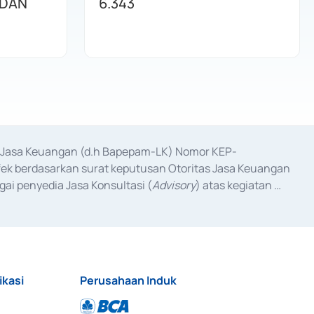
 DAN
6.343
as Jasa Keuangan (d.h Bapepam-LK) Nomor KEP-
fek berdasarkan surat keputusan Otoritas Jasa Keuangan 
ai penyedia Jasa Konsultasi (
Advisory
) atas kegiatan 
anggal 3 Februari 2017, dan beberapa izin usaha lainnya 
iterbitkan pada tahun 2017 dan izin usaha lainnya dari 
at Berharga Komersial yang izinnya diterbitkan pada 
ikasi
Perusahaan Induk