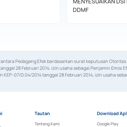
MENYESUAIKAN DSI
DDMF
erantara Pedagang Efek berdasarkan surat keputusan Otorit
anggal 28 Februari 2014, izin usaha sebagai Penjamin Emisi E
KEP-07/D.04/2014 tanggal 28 Februari 2014, izin usaha sebag
rat keputusan Otoritas Jasa Keuangan Nomor S-67/PM.21/2017 t
aan Transaksi Sertifikat Deposito di Pasar Uang yang izinnya d
ansaksi, serta Penatausahaan dan Penyelesaian Transaksi Sur
i
Tautan
Download Apl
Tentang Kami
Google Play