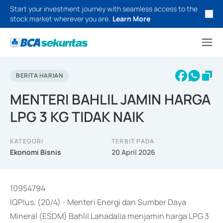
Start your investment journey with seamless access to the
stock market wherever you are.
Learn More
BERITA HARIAN
MENTERI BAHLIL JAMIN HARGA
LPG 3 KG TIDAK NAIK
KATEGORI
TERBIT PADA
Ekonomi Bisnis
20 April 2026
10954794
IQPlus, (20/4) - Menteri Energi dan Sumber Daya
Mineral (ESDM) Bahlil Lahadalia menjamin harga LPG 3