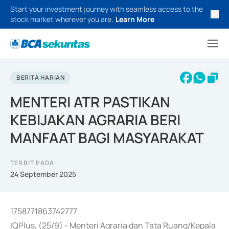
Start your investment journey with seamless access to the
stock market wherever you are.
Learn More
BERITA HARIAN
MENTERI ATR PASTIKAN
KEBIJAKAN AGRARIA BERI
MANFAAT BAGI MASYARAKAT
TERBIT PADA
24 September 2025
1758771863742777
IQPlus, (25/9) - Menteri Agraria dan Tata Ruang/Kepala