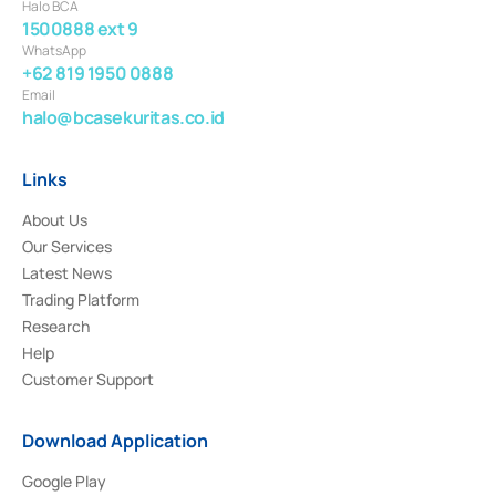
Halo BCA
1500888 ext 9
WhatsApp
+62 819 1950 0888
Email
halo@bcasekuritas.co.id
Links
About Us
Our Services
Latest News
Trading Platform
Research
Help
Customer Support
Download Application
Google Play