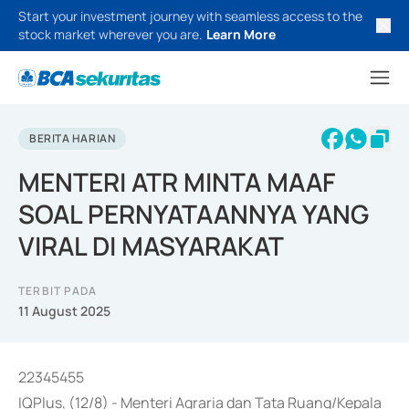
Start your investment journey with seamless access to the
stock market wherever you are.
Learn More
BERITA HARIAN
MENTERI ATR MINTA MAAF
SOAL PERNYATAANNYA YANG
VIRAL DI MASYARAKAT
TERBIT PADA
11 August 2025
22345455
IQPlus, (12/8) - Menteri Agraria dan Tata Ruang/Kepala