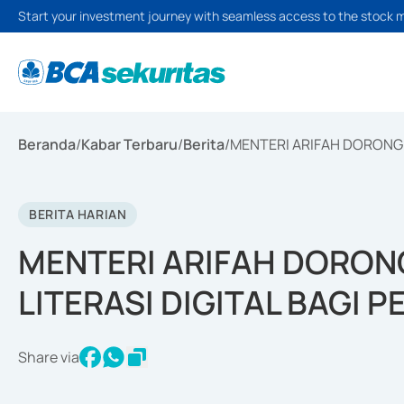
Start your investment journey with seamless access to the stock 
Beranda
/
Kabar Terbaru
/
Berita
/
MENTERI ARIFAH DORONG 
BERITA HARIAN
MENTERI ARIFAH DORON
LITERASI DIGITAL BAGI 
Share via