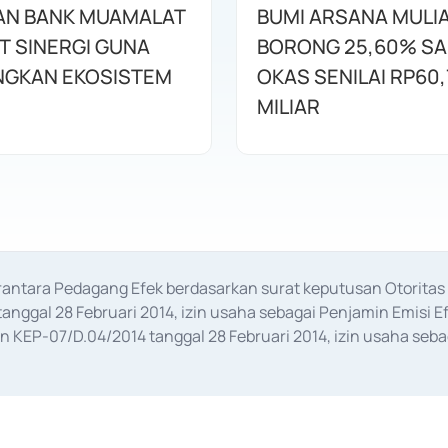
AN BANK MUAMALAT
BUMI ARSANA MULI
T SINERGI GUNA
BORONG 25,60% S
GKAN EKOSISTEM
OKAS SENILAI RP60,
MILIAR
erantara Pedagang Efek berdasarkan surat keputusan Otorit
anggal 28 Februari 2014, izin usaha sebagai Penjamin Emisi E
KEP-07/D.04/2014 tanggal 28 Februari 2014, izin usaha sebag
rat keputusan Otoritas Jasa Keuangan Nomor S-67/PM.21/2017 t
aan Transaksi Sertifikat Deposito di Pasar Uang yang izinnya d
ansaksi, serta Penatausahaan dan Penyelesaian Transaksi Sur