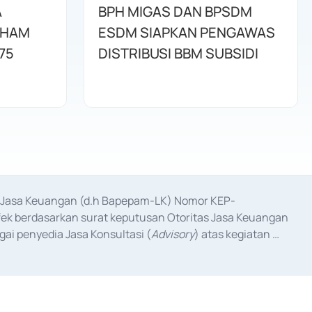
A
BPH MIGAS DAN BPSDM
AHAM
ESDM SIAPKAN PENGAWAS
75
DISTRIBUSI BBM SUBSIDI
as Jasa Keuangan (d.h Bapepam-LK) Nomor KEP-
fek berdasarkan surat keputusan Otoritas Jasa Keuangan 
ai penyedia Jasa Konsultasi (
Advisory
) atas kegiatan 
anggal 3 Februari 2017, dan beberapa izin usaha lainnya 
iterbitkan pada tahun 2017 dan izin usaha lainnya dari 
at Berharga Komersial yang izinnya diterbitkan pada 