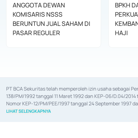
ANGGOTA DEWAN
BPKH D
KOMISARIS NSSS
PERKUA
BERUNTUN JUAL SAHAM DI
KEMBAN
PASAR REGULER
HAJI
PT BCA Sekuritas telah memperoleh izin usaha sebagai P
138/PM/1992 tanggal 11 Maret 1992 dan KEP-06/D.04/2014 t
Nomor KEP-12/PM/PEE/1997 tanggal 24 September 1997 dan 
merger, akuisisi, divestasi, dan 
join venture
 berdasarkan su
LIHAT SELENGKAPNYA
dari Bank Indonesia antara lain sebagai Perantara Pelaksan
Bank Indonesia sebagai Lembaga Pendukung Penerbitan, Tr
tahun 2018.