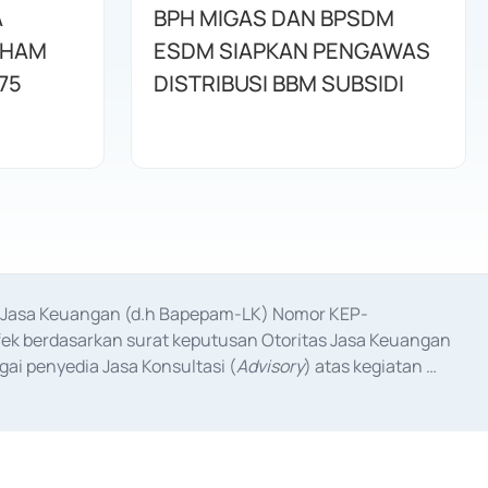
A
BPH MIGAS DAN BPSDM
AHAM
ESDM SIAPKAN PENGAWAS
75
DISTRIBUSI BBM SUBSIDI
as Jasa Keuangan (d.h Bapepam-LK) Nomor KEP-
fek berdasarkan surat keputusan Otoritas Jasa Keuangan 
ai penyedia Jasa Konsultasi (
Advisory
) atas kegiatan 
anggal 3 Februari 2017, dan beberapa izin usaha lainnya 
iterbitkan pada tahun 2017 dan izin usaha lainnya dari 
at Berharga Komersial yang izinnya diterbitkan pada 