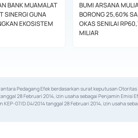
AN BANK MUAMALAT
BUMI ARSANA MULI
T SINERGI GUNA
BORONG 25,60% S
GKAN EKOSISTEM
OKAS SENILAI RP60,
MILIAR
erantara Pedagang Efek berdasarkan surat keputusan Otorit
anggal 28 Februari 2014, izin usaha sebagai Penjamin Emisi E
KEP-07/D.04/2014 tanggal 28 Februari 2014, izin usaha sebag
rat keputusan Otoritas Jasa Keuangan Nomor S-67/PM.21/2017 t
aan Transaksi Sertifikat Deposito di Pasar Uang yang izinnya d
ansaksi, serta Penatausahaan dan Penyelesaian Transaksi Sur