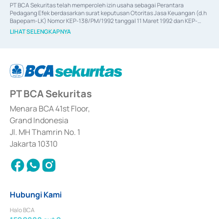
PT BCA Sekuritas telah memperoleh izin usaha sebagai Perantara 
Pedagang Efek berdasarkan surat keputusan Otoritas Jasa Keuangan (d.h 
Bapepam-LK) Nomor KEP-138/PM/1992 tanggal 11 Maret 1992 dan KEP-
06/D.04/2014 tanggal 28 Februari 2014, izin usaha sebagai Penjamin Emisi 
LIHAT SELENGKAPNYA
Efek berdasarkan surat keputusan Otoritas Jasa Keuangan Nomor KEP-
12/PM/PEE/1997 tanggal 24 September 1997 dan KEP-07/D.04/2014 
tanggal 28 Februari 2014, izin usaha sebagai penyedia Jasa Konsultasi 
(
Advisory
) atas kegiatan merger, akuisisi, divestasi, dan 
join venture
berdasarkan surat keputusan Otoritas Jasa Keuangan Nomor S-
67/PM.21/2017 tanggal 3 Februari 2017, dan beberapa izin usaha lainnya 
dari Bank Indonesia antara lain sebagai Perantara Pelaksanaan Transaksi 
PT BCA Sekuritas
Sertifikat Deposito di Pasar Uang yang izinnya diterbitkan pada tahun 2017 
dan izin usaha lainnya dari Bank Indonesia sebagai Lembaga Pendukung 
Penerbitan, Transaksi, serta Penatausahaan dan Penyelesaian Transaksi 
Menara BCA 41st Floor,
Surat Berharga Komersial yang izinnya diterbitkan pada tahun 2018.
Grand Indonesia
Jl. MH Thamrin No. 1
Jakarta 10310
Hubungi Kami
Halo BCA