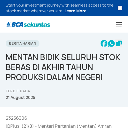
Start your investment journey with seamless access to the
stock market wherever you are.
Learn More
BERITA HARIAN
MENTAN BIDIK SELURUH STOK
BERAS DI AKHIR TAHUN
PRODUKSI DALAM NEGERI
TERBIT PADA
21 August 2025
23256306
IQPlus, (21/8) - Menteri Pertanian (Mentan) Amran