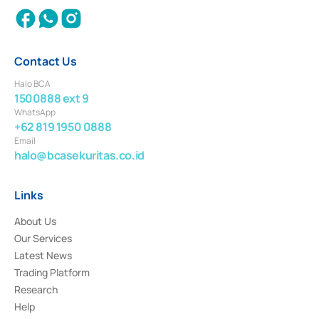
Contact Us
Halo BCA
1500888 ext 9
WhatsApp
+62 819 1950 0888
Email
halo@bcasekuritas.co.id
Links
About Us
Our Services
Latest News
Trading Platform
Research
Help