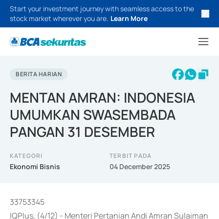
Start your investment journey with seamless access to the
stock market wherever you are.
Learn More
BERITA HARIAN
MENTAN AMRAN: INDONESIA
UMUMKAN SWASEMBADA
PANGAN 31 DESEMBER
KATEGORI
TERBIT PADA
Ekonomi Bisnis
04 December 2025
33753345
IQPlus, (4/12) - Menteri Pertanian Andi Amran Sulaiman