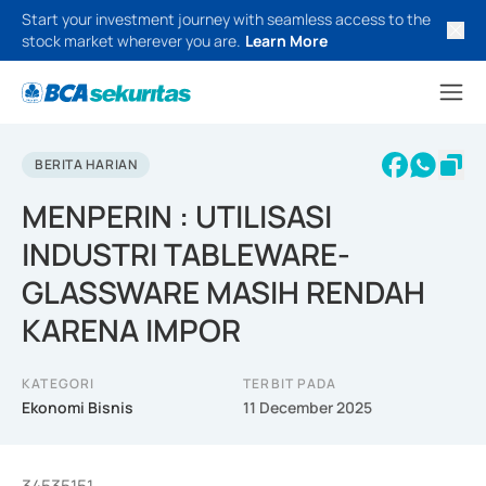
Start your investment journey with seamless access to the
stock market wherever you are.
Learn More
BERITA HARIAN
MENPERIN : UTILISASI
INDUSTRI TABLEWARE-
GLASSWARE MASIH RENDAH
KARENA IMPOR
KATEGORI
TERBIT PADA
Ekonomi Bisnis
11 December 2025