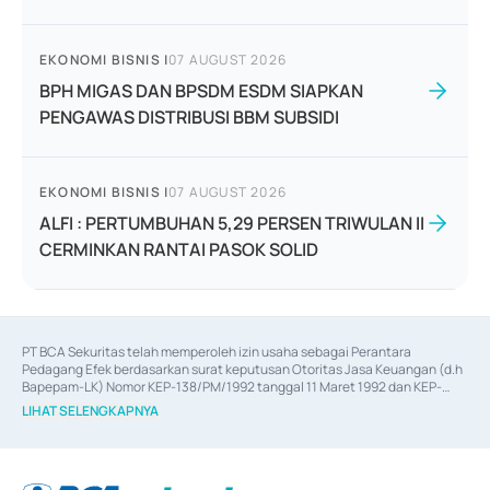
EKONOMI BISNIS
|
07 AUGUST 2026
BPH MIGAS DAN BPSDM ESDM SIAPKAN
PENGAWAS DISTRIBUSI BBM SUBSIDI
EKONOMI BISNIS
|
07 AUGUST 2026
ALFI : PERTUMBUHAN 5,29 PERSEN TRIWULAN II
CERMINKAN RANTAI PASOK SOLID
PT BCA Sekuritas telah memperoleh izin usaha sebagai Perantara 
Pedagang Efek berdasarkan surat keputusan Otoritas Jasa Keuangan (d.h 
Bapepam-LK) Nomor KEP-138/PM/1992 tanggal 11 Maret 1992 dan KEP-
06/D.04/2014 tanggal 28 Februari 2014, izin usaha sebagai Penjamin Emisi 
LIHAT SELENGKAPNYA
Efek berdasarkan surat keputusan Otoritas Jasa Keuangan Nomor KEP-
12/PM/PEE/1997 tanggal 24 September 1997 dan KEP-07/D.04/2014 
tanggal 28 Februari 2014, izin usaha sebagai penyedia Jasa Konsultasi 
(
Advisory
) atas kegiatan merger, akuisisi, divestasi, dan 
join venture