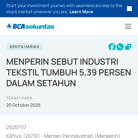
Start your investment journey with seamless access to the
stock market wherever you are.
Learn More
BERITA HARIAN
MENPERIN SEBUT INDUSTRI
TEKSTIL TUMBUH 5,39 PERSEN
DALAM SETAHUN
TERBIT PADA
20 October 2025
29257117
IQPlus, (20/10) - Menteri Perindustrian (Menperin)