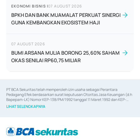
EKONOMI BISNIS
|
07 AUGUST 2026
BPKH DAN BANK MUAMALAT PERKUAT SINERGI
GUNA KEMBANGKAN EKOSISTEM HAJI
07 AUGUST 2026
BUMI ARSANA MULIA BORONG 25,60% SAHAM
OKAS SENILAI RP60,75 MILIAR
PT BCA Sekuritas telah memperoleh izin usaha sebagai Perantara 
Pedagang Efek berdasarkan surat keputusan Otoritas Jasa Keuangan (d.h 
Bapepam-LK) Nomor KEP-138/PM/1992 tanggal 11 Maret 1992 dan KEP-
06/D.04/2014 tanggal 28 Februari 2014, izin usaha sebagai Penjamin Emisi 
LIHAT SELENGKAPNYA
Efek berdasarkan surat keputusan Otoritas Jasa Keuangan Nomor KEP-
12/PM/PEE/1997 tanggal 24 September 1997 dan KEP-07/D.04/2014 
tanggal 28 Februari 2014, izin usaha sebagai penyedia Jasa Konsultasi 
(
Advisory
) atas kegiatan merger, akuisisi, divestasi, dan 
join venture
berdasarkan surat keputusan Otoritas Jasa Keuangan Nomor S-
67/PM.21/2017 tanggal 3 Februari 2017, dan beberapa izin usaha lainnya 
dari Bank Indonesia antara lain sebagai Perantara Pelaksanaan Transaksi 