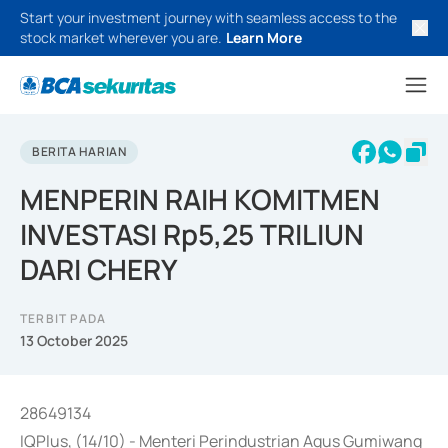
Start your investment journey with seamless access to the
stock market wherever you are.
Learn More
BERITA HARIAN
MENPERIN RAIH KOMITMEN
INVESTASI Rp5,25 TRILIUN
DARI CHERY
TERBIT PADA
13 October 2025
28649134
IQPlus, (14/10) - Menteri Perindustrian Agus Gumiwang