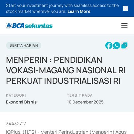
Start your investment journey with seamless access to the
stock market wherever you are.
Learn More
BERITA HARIAN
MENPERIN : PENDIDIKAN
VOKASI-MAGANG NASIONAL RI
PERKUAT INDUSTRIALISASI RI
KATEGORI
TERBIT PADA
Ekonomi Bisnis
10 December 2025
34432717
IQPlus, (11/12) - Menteri Perindustrian (Menperin) Agus