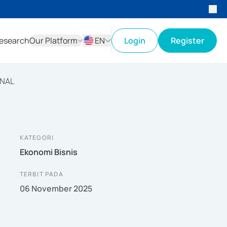
esearch
Our Platform
EN
Login
Register
ID
EN
ONAL
KATEGORI
Ekonomi Bisnis
TERBIT PADA
06 November 2025