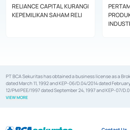
RELIANCE CAPITAL KURANGI
PERTAM
KEPEMILIKAN SAHAM RELI
PRODUK
INDUSTR
PT BCA Sekuritas has obtained a business license as a Br
dated March 11, 1992 and KEP-06/D.04/2014 dated February 
12/PM/PEE/1997 dated September 24, 1997 and KEP-07/D.04/2
divestments, and joint ventures based on the decree of the
VIEW MORE
Advisory Services for mergers, acquisitions, divestments, 
February 3, 2017, and several other business licenses from
Money Market whose license was issued in 2017 and other b
Settlement of Commercial Paper Transactions whose licens
Contact Us