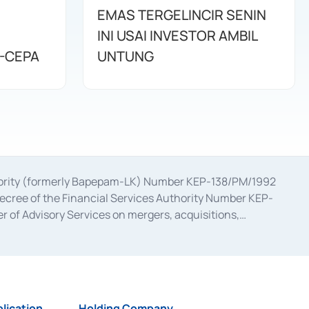
EMAS TERGELINCIR SENIN
INI USAI INVESTOR AMBIL
-CEPA
UNTUNG
uthority (formerly Bapepam-LK) Number KEP-138/PM/1992
decree of the Financial Services Authority Number KEP-
 of Advisory Services on mergers, acquisitions,
bruary 28, 2014, a business license as a provider of
ial Services Authority Number S-67/PM.21/2017 dated
ementation of Certificate of Deposit Transactions in the
ion for the Issuance, Transaction, and Administration and
lication
Holding Company