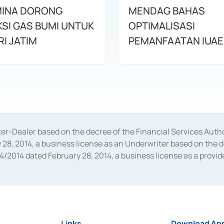
INA DORONG
MENDAG BAHAS
SI GAS BUMI UNTUK
OPTIMALISASI
I JATIM
PEMANFAATAN IUAE
oker-Dealer based on the decree of the Financial Services A
28, 2014, a business license as an Underwriter based on the 
014 dated February 28, 2014, a business license as a provider
 Financial Services Authority Number S-67/PM.21/2014 dated Fe
and joint ventures based on the decision letter of the Financ
 Bank Indonesia, among others as an Intermediary for the Impl
usiness licenses from Bank Indonesia as a Supporting Institut
e was issued in 2018.
Links
Download App