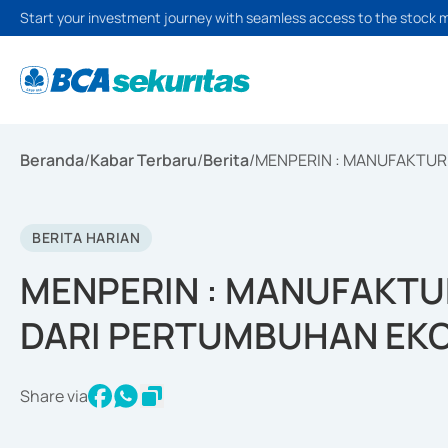
Start your investment journey with seamless access to the stock 
Beranda
/
Kabar Terbaru
/
Berita
/
MENPERIN : MANUFAKTUR
BERITA HARIAN
MENPERIN : MANUFAKTU
DARI PERTUMBUHAN EK
Share via