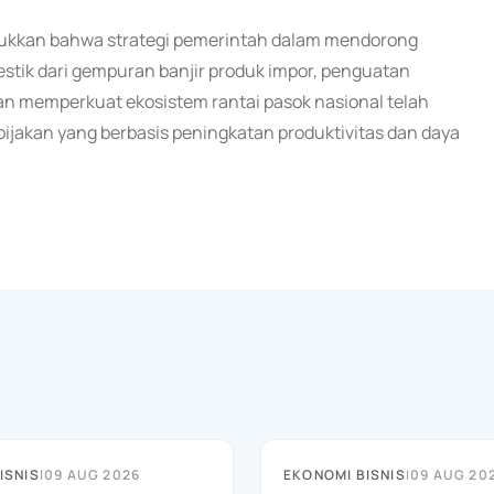
njukkan bahwa strategi pemerintah dalam mendorong
estik dari gempuran banjir produk impor, penguatan
an memperkuat ekosistem rantai pasok nasional telah
bijakan yang berbasis peningkatan produktivitas dan daya
ISNIS
|
09 AUG 2026
EKONOMI BISNIS
|
09 AUG 20