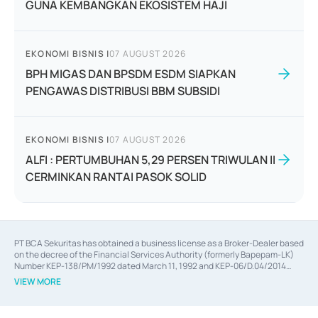
GUNA KEMBANGKAN EKOSISTEM HAJI
EKONOMI BISNIS
|
07 AUGUST 2026
BPH MIGAS DAN BPSDM ESDM SIAPKAN
PENGAWAS DISTRIBUSI BBM SUBSIDI
EKONOMI BISNIS
|
07 AUGUST 2026
ALFI : PERTUMBUHAN 5,29 PERSEN TRIWULAN II
CERMINKAN RANTAI PASOK SOLID
PT BCA Sekuritas has obtained a business license as a Broker-Dealer based
on the decree of the Financial Services Authority (formerly Bapepam-LK)
Number KEP-138/PM/1992 dated March 11, 1992 and KEP-06/D.04/2014
dated February 28, 2014, a business license as an Underwriter based on the
VIEW MORE
decree of the Financial Services Authority Number KEP-12/PM/PEE/1997
dated September 24, 1997 and KEP-07/D.04/2014 dated February 28, 2014,
a business license as a provider of Advisory Services on mergers,