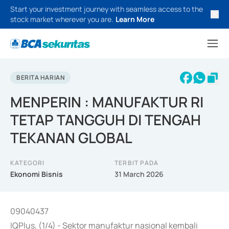
Start your investment journey with seamless access to the
stock market wherever you are.
Learn More
BERITA HARIAN
MENPERIN : MANUFAKTUR RI
TETAP TANGGUH DI TENGAH
TEKANAN GLOBAL
KATEGORI
TERBIT PADA
Ekonomi Bisnis
31 March 2026
09040437
IQPlus, (1/4) - Sektor manufaktur nasional kembali