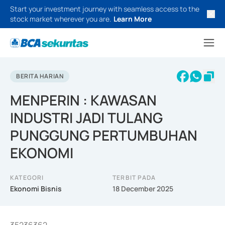
Start your investment journey with seamless access to the
stock market wherever you are.
Learn More
BERITA HARIAN
MENPERIN : KAWASAN
INDUSTRI JADI TULANG
PUNGGUNG PERTUMBUHAN
EKONOMI
KATEGORI
TERBIT PADA
Ekonomi Bisnis
18 December 2025