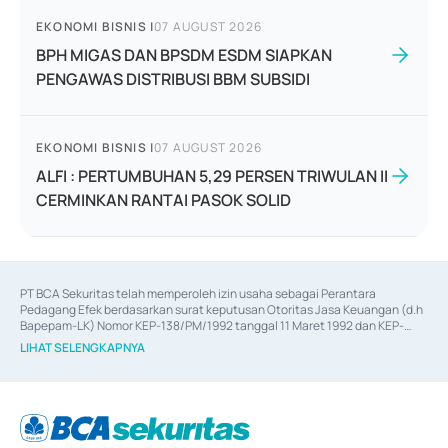
EKONOMI BISNIS
|
07 AUGUST 2026
BPH MIGAS DAN BPSDM ESDM SIAPKAN
PENGAWAS DISTRIBUSI BBM SUBSIDI
EKONOMI BISNIS
|
07 AUGUST 2026
ALFI : PERTUMBUHAN 5,29 PERSEN TRIWULAN II
CERMINKAN RANTAI PASOK SOLID
PT BCA Sekuritas telah memperoleh izin usaha sebagai Perantara 
Pedagang Efek berdasarkan surat keputusan Otoritas Jasa Keuangan (d.h 
Bapepam-LK) Nomor KEP-138/PM/1992 tanggal 11 Maret 1992 dan KEP-
06/D.04/2014 tanggal 28 Februari 2014, izin usaha sebagai Penjamin Emisi 
LIHAT SELENGKAPNYA
Efek berdasarkan surat keputusan Otoritas Jasa Keuangan Nomor KEP-
12/PM/PEE/1997 tanggal 24 September 1997 dan KEP-07/D.04/2014 
tanggal 28 Februari 2014, izin usaha sebagai penyedia Jasa Konsultasi 
(
Advisory
) atas kegiatan merger, akuisisi, divestasi, dan 
join venture
berdasarkan surat keputusan Otoritas Jasa Keuangan Nomor S-
67/PM.21/2017 tanggal 3 Februari 2017, dan beberapa izin usaha lainnya 