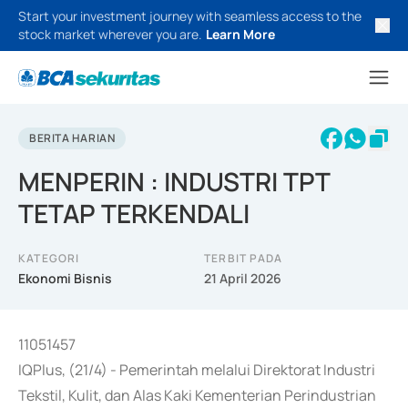
Start your investment journey with seamless access to the
stock market wherever you are.
Learn More
BERITA HARIAN
MENPERIN : INDUSTRI TPT
TETAP TERKENDALI
KATEGORI
TERBIT PADA
Ekonomi Bisnis
21 April 2026
11051457
IQPlus, (21/4) - Pemerintah melalui Direktorat Industri
Tekstil, Kulit, dan Alas Kaki Kementerian Perindustrian