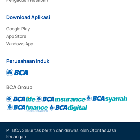
Download Aplikasi
Google Play
App Store
Windows App
Perusahaan Induk
BCA Group
PT BCA Sekuritas berizin dan diawasi oleh Otoritas Jasa
Keuangan