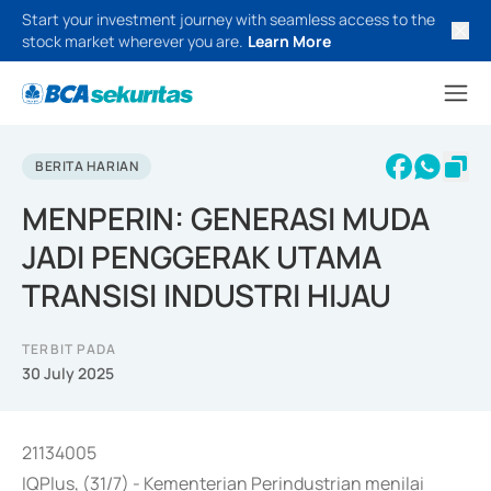
Start your investment journey with seamless access to the
stock market wherever you are.
Learn More
BERITA HARIAN
MENPERIN: GENERASI MUDA
JADI PENGGERAK UTAMA
TRANSISI INDUSTRI HIJAU
TERBIT PADA
30 July 2025
21134005
IQPlus, (31/7) - Kementerian Perindustrian menilai