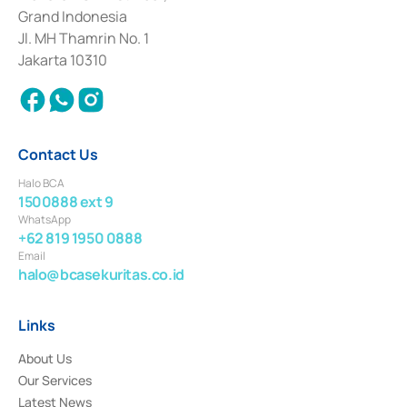
Deposit Transactions in the Money Market whose license was issued in
Grand Indonesia
2017 and other business licenses from Bank Indonesia as a Supporting
Institution for the Issuance, Transaction, and Administration and
Jl. MH Thamrin No. 1
Settlement of Commercial Paper Transactions whose license was issued in
Jakarta 10310
2018.
Contact Us
Halo BCA
1500888 ext 9
WhatsApp
+62 819 1950 0888
Email
halo@bcasekuritas.co.id
Links
About Us
Our Services
Latest News