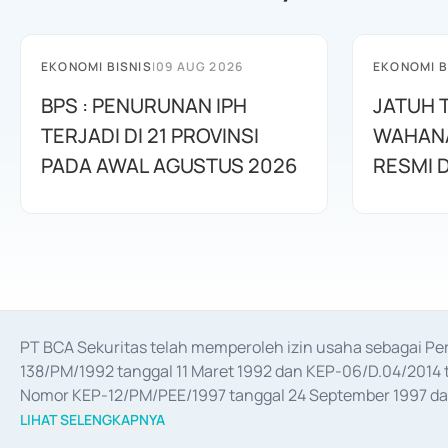
EKONOMI BISNIS
|
09 AUG 2026
EKONOMI B
BPS : PENURUNAN IPH
JATUH 
TERJADI DI 21 PROVINSI
WAHANA
PADA AWAL AGUSTUS 2026
RESMI D
PT BCA Sekuritas telah memperoleh izin usaha sebagai P
138/PM/1992 tanggal 11 Maret 1992 dan KEP-06/D.04/2014 t
Nomor KEP-12/PM/PEE/1997 tanggal 24 September 1997 dan 
merger, akuisisi, divestasi, dan 
join venture
 berdasarkan su
LIHAT SELENGKAPNYA
dari Bank Indonesia antara lain sebagai Perantara Pelaksan