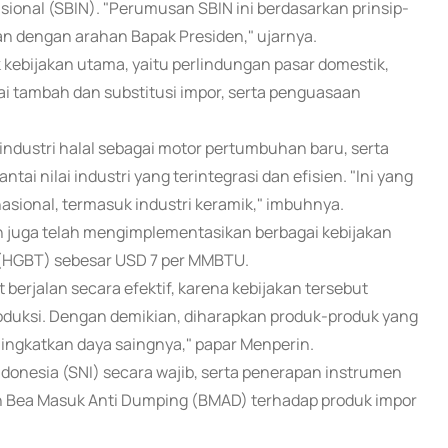
asional (SBIN). "Perumusan SBIN ini berdasarkan prinsip-
lan dengan arahan Bapak Presiden," ujarnya.
 kebijakan utama, yaitu perlindungan pasar domestik,
ilai tambah dan substitusi impor, serta penguasaan
 industri halal sebagai motor pertumbuhan baru, serta
i nilai industri yang terintegrasi dan efisien. "Ini yang
asional, termasuk industri keramik," imbuhnya.
h juga telah mengimplementasikan berbagai kebijakan
u (HGBT) sebesar USD 7 per MMBTU.
t berjalan secara efektif, karena kebijakan tersebut
duksi. Dengan demikian, diharapkan produk-produk yang
ningkatkan daya saingnya," papar Menperin.
ndonesia (SNI) secara wajib, serta penerapan instrumen
 Bea Masuk Anti Dumping (BMAD) terhadap produk impor