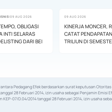
ISNIS
|
09 AUG 2026
09 AUG 2026
TEMPO, OBLIGASI
KINERJA MONCER, 
 INTI SELARAS
CATAT PENDAPATAN 
ELISTING DARI BEI
TRILIUN DI SEMESTE
erantara Pedagang Efek berdasarkan surat keputusan Otorit
anggal 28 Februari 2014, izin usaha sebagai Penjamin Emisi E
KEP-07/D.04/2014 tanggal 28 Februari 2014, izin usaha sebag
rat keputusan Otoritas Jasa Keuangan Nomor S-67/PM.21/2017 t
aan Transaksi Sertifikat Deposito di Pasar Uang yang izinnya d