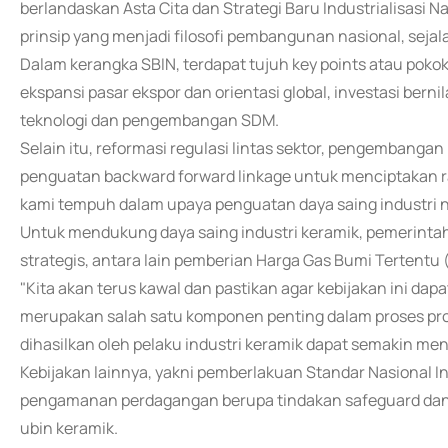
berlandaskan Asta Cita dan Strategi Baru Industrialisasi N
prinsip yang menjadi filosofi pembangunan nasional, seja
Dalam kerangka SBIN, terdapat tujuh key points atau pokok
ekspansi pasar ekspor dan orientasi global, investasi bern
teknologi dan pengembangan SDM.
Selain itu, reformasi regulasi lintas sektor, pengembangan
penguatan backward forward linkage untuk menciptakan ranta
kami tempuh dalam upaya penguatan daya saing industri n
Untuk mendukung daya saing industri keramik, pemerinta
strategis, antara lain pemberian Harga Gas Bumi Tertent
"Kita akan terus kawal dan pastikan agar kebijakan ini dapa
merupakan salah satu komponen penting dalam proses pro
dihasilkan oleh pelaku industri keramik dapat semakin me
Kebijakan lainnya, yakni pemberlakuan Standar Nasional I
pengamanan perdagangan berupa tindakan safeguard dan
ubin keramik.