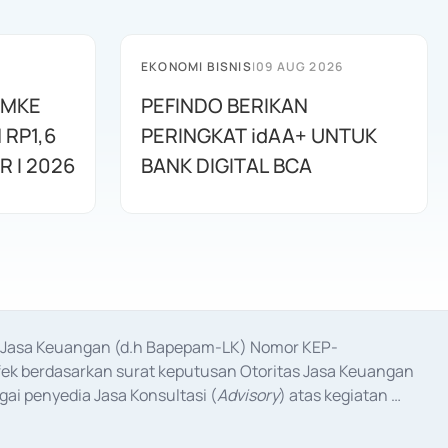
EKONOMI BISNIS
|
09 AUG 2026
RMKE
PEFINDO BERIKAN
RP1,6
PERINGKAT idAA+ UNTUK
R I 2026
BANK DIGITAL BCA
as Jasa Keuangan (d.h Bapepam-LK) Nomor KEP-
fek berdasarkan surat keputusan Otoritas Jasa Keuangan 
ai penyedia Jasa Konsultasi (
Advisory
) atas kegiatan 
anggal 3 Februari 2017, dan beberapa izin usaha lainnya 
iterbitkan pada tahun 2017 dan izin usaha lainnya dari 