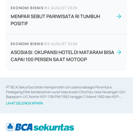
EKONOMI BISNIS
|
10 AUGUST 2026
MENPAR SEBUT PARIWISATA RI TUMBUH
POSITIF
EKONOMI BISNIS
|
10 AUGUST 2026
ASOSIASI: OKUPANSI HOTEL DI MATARAM BISA
CAPAI 100 PERSEN SAAT MOTOGP
PT BCA Sekuritas telah memperoleh izin usaha sebagai Perantara 
Pedagang Efek berdasarkan surat keputusan Otoritas Jasa Keuangan (d.h 
Bapepam-LK) Nomor KEP-138/PM/1992 tanggal 11 Maret 1992 dan KEP-
06/D.04/2014 tanggal 28 Februari 2014, izin usaha sebagai Penjamin Emisi 
LIHAT SELENGKAPNYA
Efek berdasarkan surat keputusan Otoritas Jasa Keuangan Nomor KEP-
12/PM/PEE/1997 tanggal 24 September 1997 dan KEP-07/D.04/2014 
tanggal 28 Februari 2014, izin usaha sebagai penyedia Jasa Konsultasi 
(
Advisory
) atas kegiatan merger, akuisisi, divestasi, dan 
join venture
berdasarkan surat keputusan Otoritas Jasa Keuangan Nomor S-
67/PM.21/2017 tanggal 3 Februari 2017, dan beberapa izin usaha lainnya 