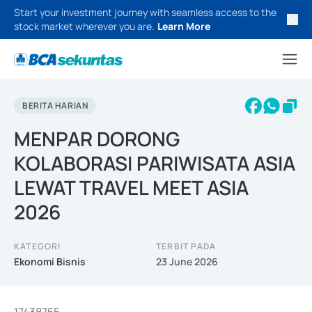
Start your investment journey with seamless access to the
stock market wherever you are.
Learn More
BERITA HARIAN
MENPAR DORONG
KOLABORASI PARIWISATA ASIA
LEWAT TRAVEL MEET ASIA
2026
KATEGORI
TERBIT PADA
Ekonomi Bisnis
23 June 2026