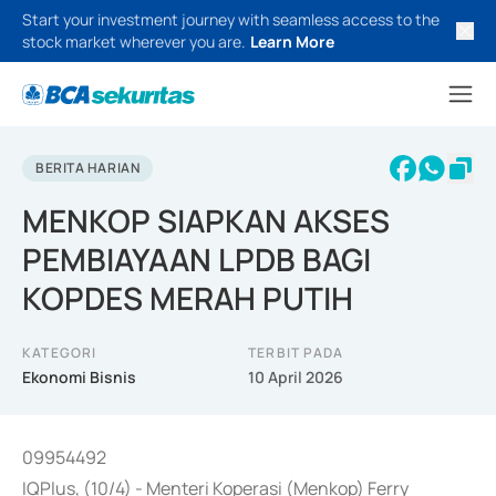
Start your investment journey with seamless access to the
stock market wherever you are.
Learn More
BERITA HARIAN
MENKOP SIAPKAN AKSES
PEMBIAYAAN LPDB BAGI
KOPDES MERAH PUTIH
KATEGORI
TERBIT PADA
Ekonomi Bisnis
10 April 2026
09954492
IQPlus, (10/4) - Menteri Koperasi (Menkop) Ferry