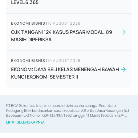
LEVEL 6.365
EKONOMI BISNIS
|
10 AUGUST 2026
OJK TANGANI 124 KASUS PASAR MODAL, 89
MASIH DIPERIKSA
EKONOMI BISNIS
|
10 AUGUST 2026
EKONOM: DAYA BELI KELAS MENENGAH BAWAH
KUNCI EKONOMI SEMESTER II
PT BCA Sekuritas telah memperoleh izin usaha sebagai Perantara 
Pedagang Efek berdasarkan surat keputusan Otoritas Jasa Keuangan (d.h 
Bapepam-LK) Nomor KEP-138/PM/1992 tanggal 11 Maret 1992 dan KEP-
06/D.04/2014 tanggal 28 Februari 2014, izin usaha sebagai Penjamin Emisi 
LIHAT SELENGKAPNYA
Efek berdasarkan surat keputusan Otoritas Jasa Keuangan Nomor KEP-
12/PM/PEE/1997 tanggal 24 September 1997 dan KEP-07/D.04/2014 
tanggal 28 Februari 2014, izin usaha sebagai penyedia Jasa Konsultasi 