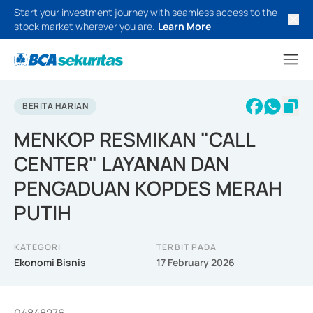
Start your investment journey with seamless access to the
stock market wherever you are.
Learn More
BERITA HARIAN
MENKOP RESMIKAN "CALL
CENTER" LAYANAN DAN
PENGADUAN KOPDES MERAH
PUTIH
KATEGORI
TERBIT PADA
Ekonomi Bisnis
17 February 2026