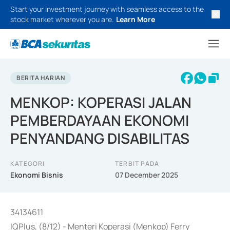
Start your investment journey with seamless access to the
stock market wherever you are.
Learn More
BERITA HARIAN
MENKOP: KOPERASI JALAN
PEMBERDAYAAN EKONOMI
PENYANDANG DISABILITAS
KATEGORI
TERBIT PADA
Ekonomi Bisnis
07 December 2025
34134611
IQPlus, (8/12) - Menteri Koperasi (Menkop) Ferry