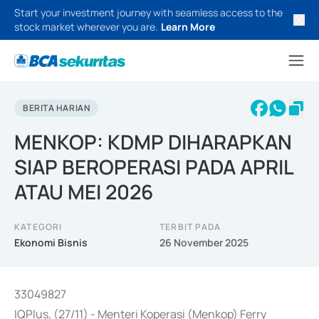
Start your investment journey with seamless access to the
stock market wherever you are.
Learn More
BERITA HARIAN
MENKOP: KDMP DIHARAPKAN
SIAP BEROPERASI PADA APRIL
ATAU MEI 2026
KATEGORI
TERBIT PADA
Ekonomi Bisnis
26 November 2025
33049827
IQPlus, (27/11) - Menteri Koperasi (Menkop) Ferry