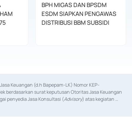
A
BPH MIGAS DAN BPSDM
AHAM
ESDM SIAPKAN PENGAWAS
75
DISTRIBUSI BBM SUBSIDI
as Jasa Keuangan (d.h Bapepam-LK) Nomor KEP-
fek berdasarkan surat keputusan Otoritas Jasa Keuangan 
ai penyedia Jasa Konsultasi (
Advisory
) atas kegiatan 
anggal 3 Februari 2017, dan beberapa izin usaha lainnya 
iterbitkan pada tahun 2017 dan izin usaha lainnya dari 
at Berharga Komersial yang izinnya diterbitkan pada 