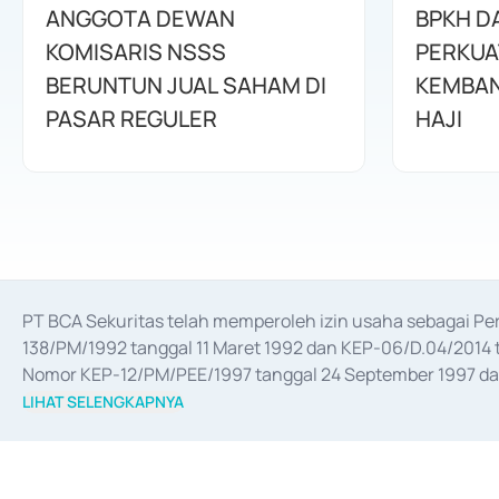
ANGGOTA DEWAN
BPKH D
KOMISARIS NSSS
PERKUA
BERUNTUN JUAL SAHAM DI
KEMBAN
PASAR REGULER
HAJI
PT BCA Sekuritas telah memperoleh izin usaha sebagai P
138/PM/1992 tanggal 11 Maret 1992 dan KEP-06/D.04/2014 t
Nomor KEP-12/PM/PEE/1997 tanggal 24 September 1997 dan 
merger, akuisisi, divestasi, dan 
join venture
 berdasarkan su
LIHAT SELENGKAPNYA
dari Bank Indonesia antara lain sebagai Perantara Pelaksan
Bank Indonesia sebagai Lembaga Pendukung Penerbitan, Tr
tahun 2018.