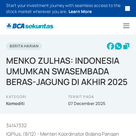
Start your investment journey with seamless access to the
stock market wherever you are.
Learn More
BERITA HARIAN
MENKO ZULHAS: INDONESIA
UMUMKAN SWASEMBADA
BERAS-JAGUNG DI AKHIR 2025
KATEGORI
TERBIT PADA
Komoditi
07 December 2025
34147332
IQPlus, (8/12) - Menteri Koordinator Bidang Pangan