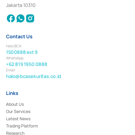
Settlement of Commercial Paper Transactions whose license was issued in
Jakarta 10310
2018.
Contact Us
Halo BCA
1500888 ext 9
WhatsApp
+62 819 1950 0888
Email
halo@bcasekuritas.co.id
Links
About Us
Our Services
Latest News
Trading Platform
Research