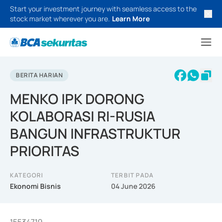
Start your investment journey with seamless access to the
stock market wherever you are.
Learn More
BERITA HARIAN
MENKO IPK DORONG
KOLABORASI RI-RUSIA
BANGUN INFRASTRUKTUR
PRIORITAS
KATEGORI
TERBIT PADA
Ekonomi Bisnis
04 June 2026