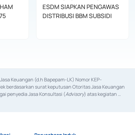
AHAM
ESDM SIAPKAN PENGAWAS
75
DISTRIBUSI BBM SUBSIDI
as Jasa Keuangan (d.h Bapepam-LK) Nomor KEP-
fek berdasarkan surat keputusan Otoritas Jasa Keuangan 
ai penyedia Jasa Konsultasi (
Advisory
) atas kegiatan 
anggal 3 Februari 2017, dan beberapa izin usaha lainnya 
iterbitkan pada tahun 2017 dan izin usaha lainnya dari 
at Berharga Komersial yang izinnya diterbitkan pada 