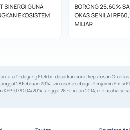
T SINERGI GUNA
BORONG 25,60% S
GKAN EKOSISTEM
OKAS SENILAI RP60,
MILIAR
erantara Pedagang Efek berdasarkan surat keputusan Otorit
anggal 28 Februari 2014, izin usaha sebagai Penjamin Emisi E
KEP-07/D.04/2014 tanggal 28 Februari 2014, izin usaha sebag
rat keputusan Otoritas Jasa Keuangan Nomor S-67/PM.21/2017 t
aan Transaksi Sertifikat Deposito di Pasar Uang yang izinnya d
ansaksi, serta Penatausahaan dan Penyelesaian Transaksi Sur