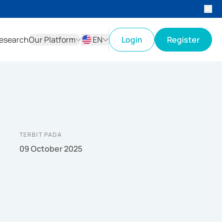
esearch
Our Platform
EN
Login
Register
ID
EN
TERBIT PADA
09 October 2025