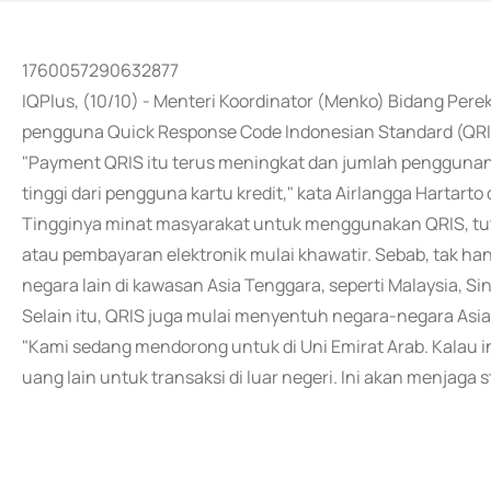
1760057290632877
IQPlus, (10/10) - Menteri Koordinator (Menko) Bidang Pe
pengguna Quick Response Code Indonesian Standard (QRIS)
"Payment QRIS itu terus meningkat dan jumlah penggunanya 
tinggi dari pengguna kartu kredit," kata Airlangga Hartarto 
Tingginya minat masyarakat untuk menggunakan QRIS, tu
atau pembayaran elektronik mulai khawatir. Sebab, tak ha
negara lain di kawasan Asia Tenggara, seperti Malaysia, Si
Selain itu, QRIS juga mulai menyentuh negara-negara Asia 
"Kami sedang mendorong untuk di Uni Emirat Arab. Kalau i
uang lain untuk transaksi di luar negeri. Ini akan menjaga s