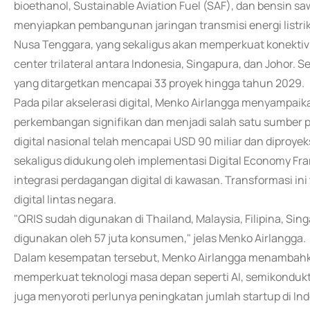
bioethanol, Sustainable Aviation Fuel (SAF), dan bensin 
menyiapkan pembangunan jaringan transmisi energi listrik
Nusa Tenggara, yang sekaligus akan memperkuat konekt
center trilateral antara Indonesia, Singapura, dan Johor. 
yang ditargetkan mencapai 33 proyek hingga tahun 2029.
Pada pilar akselerasi digital, Menko Airlangga menyampai
perkembangan signifikan dan menjadi salah satu sumber
digital nasional telah mencapai USD 90 miliar dan diproy
sekaligus didukung oleh implementasi Digital Economy 
integrasi perdagangan digital di kawasan. Transformasi i
digital lintas negara.
"QRIS sudah digunakan di Thailand, Malaysia, Filipina, Sin
digunakan oleh 57 juta konsumen," jelas Menko Airlangga.
Dalam kesempatan tersebut, Menko Airlangga menambah
memperkuat teknologi masa depan seperti AI, semikonduk
juga menyoroti perlunya peningkatan jumlah startup di I