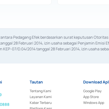
erantara Pedagang Efek berdasarkan surat keputusan Otorit
anggal 28 Februari 2014, izin usaha sebagai Penjamin Emisi E
KEP-07/D.04/2014 tanggal 28 Februari 2014, izin usaha sebag
rat keputusan Otoritas Jasa Keuangan Nomor S-67/PM.21/2017 t
aan Transaksi Sertifikat Deposito di Pasar Uang yang izinnya d
ansaksi, serta Penatausahaan dan Penyelesaian Transaksi Sur
i
Tautan
Download Apl
Tentang Kami
Google Play
9
Layanan Kami
App Store
Kabar Terbaru
Windows App
 0888
Platform Kami