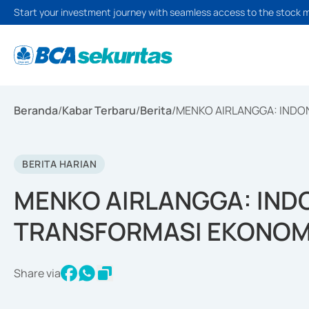
Start your investment journey with seamless access to the stock 
Beranda
/
Kabar Terbaru
/
Berita
/
MENKO AIRLANGGA: INDO
BERITA HARIAN
MENKO AIRLANGGA: IND
TRANSFORMASI EKONOM
Share via