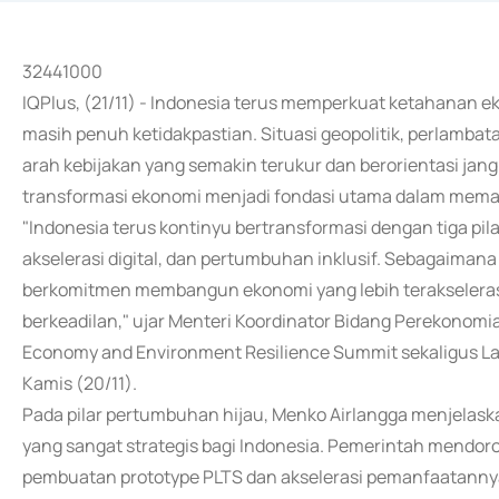
32441000
IQPlus, (21/11) - Indonesia terus memperkuat ketahanan 
masih penuh ketidakpastian. Situasi geopolitik, perlambata
arah kebijakan yang semakin terukur dan berorientasi j
transformasi ekonomi menjadi fondasi utama dalam memas
"Indonesia terus kontinyu bertransformasi dengan tiga pil
akselerasi digital, dan pertumbuhan inklusif. Sebagaimana
berkomitmen membangun ekonomi yang lebih terakselerasi
berkeadilan," ujar Menteri Koordinator Bidang Perekonomi
Economy and Environment Resilience Summit sekaligus La
Kamis (20/11).
Pada pilar pertumbuhan hijau, Menko Airlangga menjelask
yang sangat strategis bagi Indonesia. Pemerintah mendo
pembuatan prototype PLTS dan akselerasi pemanfaatannya,