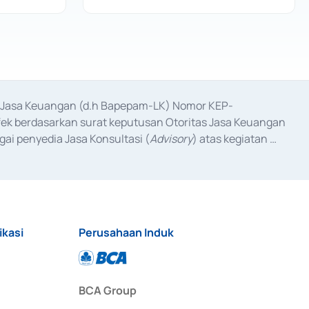
as Jasa Keuangan (d.h Bapepam-LK) Nomor KEP-
fek berdasarkan surat keputusan Otoritas Jasa Keuangan 
ai penyedia Jasa Konsultasi (
Advisory
) atas kegiatan 
anggal 3 Februari 2017, dan beberapa izin usaha lainnya 
iterbitkan pada tahun 2017 dan izin usaha lainnya dari 
at Berharga Komersial yang izinnya diterbitkan pada 
ikasi
Perusahaan Induk
BCA Group