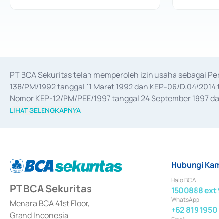
PT BCA Sekuritas telah memperoleh izin usaha sebagai P
138/PM/1992 tanggal 11 Maret 1992 dan KEP-06/D.04/2014 t
Nomor KEP-12/PM/PEE/1997 tanggal 24 September 1997 dan 
merger, akuisisi, divestasi, dan 
join venture
 berdasarkan su
LIHAT SELENGKAPNYA
dari Bank Indonesia antara lain sebagai Perantara Pelaksan
Bank Indonesia sebagai Lembaga Pendukung Penerbitan, Tr
tahun 2018.
Hubungi Kam
Halo BCA
PT BCA Sekuritas
1500888 ext 
WhatsApp
Menara BCA 41st Floor,
+62 819 1950
Grand Indonesia