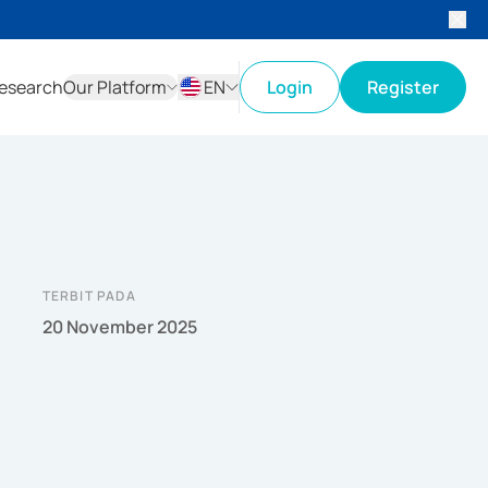
esearch
Our Platform
EN
Login
Register
ID
EN
TERBIT PADA
20 November 2025