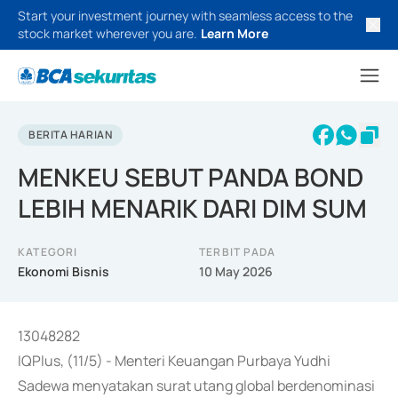
Start your investment journey with seamless access to the
stock market wherever you are.
Learn More
BERITA HARIAN
MENKEU SEBUT PANDA BOND
LEBIH MENARIK DARI DIM SUM
KATEGORI
TERBIT PADA
Ekonomi Bisnis
10 May 2026
13048282
IQPlus, (11/5) - Menteri Keuangan Purbaya Yudhi
Sadewa menyatakan surat utang global berdenominasi