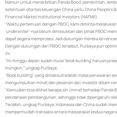
Namun untuk menerbitkan Panda Bond, pemerintah, lemba
ketentuan otoritas keuangan China yaitu China People's B
Financial Market Institutional Investors (NAFMII).
"Waktu pertemuan dengan PBOC, kami diminta melakukan 
'underwriter'-nya belum dimasukkan dan pihak PBOC memi
dapat segera memproses. Jadi dukungan mereka ke rencana
Dengan dukungan dari PBOC tersebut, Purbaya pun optimis
ini.
"Ini minggu depan sudah mulai 'book building' harusnya beg
mungkin," ungkap Purbaya.
"Book building" yang dimaksud adalah masa penawaran aw
mengumpulkan minat dan pesanan dari investor dalam ren
"Kemudian bisa dilihat berapa sih (minat terhadap Panda 
pendanaan pembangunan, sehingga tidak dipengaruhi oleh
Terlebih, ungkap Purbaya, Indonesia dan China sudah memili
mempermudah transaksi antara masyarakat kedua negara