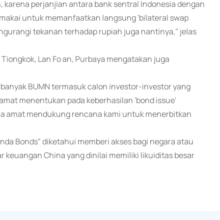
, karena perjanjian antara bank sentral Indonesia dengan
 memakai untuk memanfaatkan langsung 'bilateral swap
gurangi tekanan terhadap rupiah juga nantinya," jelas
iongkok, Lan Fo an, Purbaya mengatakan juga
banyak BUMN termasuk calon investor-investor yang
 amat menentukan pada keberhasilan 'bond issue'
hina amat mendukung rencana kami untuk menerbitkan
da Bonds" diketahui memberi akses bagi negara atau
euangan China yang dinilai memiliki likuiditas besar