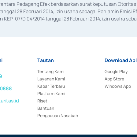
erantara Pedagang Efek berdasarkan surat keputusan Otorit
anggal 28 Februari 2014, izin usaha sebagai Penjamin Emisi E
KEP-07/D.04/2014 tanggal 28 Februari 2014, izin usaha sebag
rat keputusan Otoritas Jasa Keuangan Nomor S-67/PM.21/2017 t
aan Transaksi Sertifikat Deposito di Pasar Uang yang izinnya d
ansaksi, serta Penatausahaan dan Penyelesaian Transaksi Sur
i
Tautan
Download Apl
Tentang Kami
Google Play
9
Layanan Kami
App Store
Kabar Terbaru
Windows App
 0888
Platform Kami
ritas.id
Riset
Bantuan
Pengaduan Nasabah