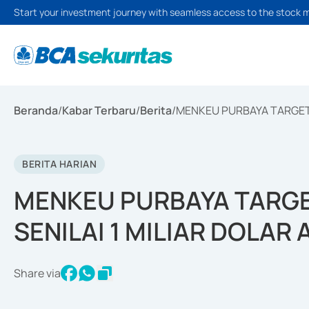
Start your investment journey with seamless access to the stock 
Beranda
/
Kabar Terbaru
/
Berita
/
MENKEU PURBAYA TARGETK
BERITA HARIAN
MENKEU PURBAYA TARG
SENILAI 1 MILIAR DOLAR 
Share via