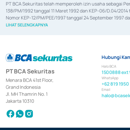
PT BCA Sekuritas telah memperoleh izin usaha sebagai P
138/PM/1992 tanggal 11 Maret 1992 dan KEP-06/D.04/2014 t
Nomor KEP-12/PM/PEE/1997 tanggal 24 September 1997 dan 
merger, akuisisi, divestasi, dan 
join venture
 berdasarkan su
LIHAT SELENGKAPNYA
dari Bank Indonesia antara lain sebagai Perantara Pelaksan
Bank Indonesia sebagai Lembaga Pendukung Penerbitan, Tr
tahun 2018.
Hubungi Kam
Halo BCA
PT BCA Sekuritas
1500888 ext 
WhatsApp
Menara BCA 41st Floor,
+62 819 1950
Grand Indonesia
Email
Jl. MH Thamrin No. 1
halo@bcaseku
Jakarta 10310