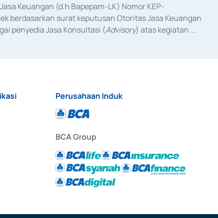
as Jasa Keuangan (d.h Bapepam-LK) Nomor KEP-
fek berdasarkan surat keputusan Otoritas Jasa Keuangan 
ai penyedia Jasa Konsultasi (
Advisory
) atas kegiatan 
anggal 3 Februari 2017, dan beberapa izin usaha lainnya 
iterbitkan pada tahun 2017 dan izin usaha lainnya dari 
at Berharga Komersial yang izinnya diterbitkan pada 
ikasi
Perusahaan Induk
BCA Group