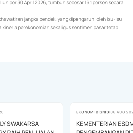
liun per 30 April 2026, tumbuh sebesar 16,1 persen secara
ekhawatiran jangka pendek, yang dipengaruhi oleh isu-isu
a kinerja perekonomian sekaligus sentimen pasar tetap
26
EKONOMI BISNIS
|
06 AUG 20
LY SWAKARSA
KEMENTERIAN ESDM
RY RAIH PENJUALAN
PENGEMBANGAN PL