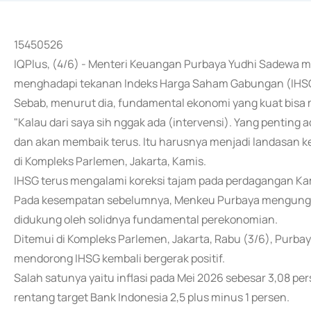
15450526
IQPlus, (4/6) - Menteri Keuangan Purbaya Yudhi Sadewa 
menghadapi tekanan Indeks Harga Saham Gabungan (IHS
Sebab, menurut dia, fundamental ekonomi yang kuat bisa
"Kalau dari saya sih nggak ada (intervensi). Yang penting
dan akan membaik terus. Itu harusnya menjadi landasan ke
di Kompleks Parlemen, Jakarta, Kamis.
IHSG terus mengalami koreksi tajam pada perdagangan Kam
Pada kesempatan sebelumnya, Menkeu Purbaya mengung
didukung oleh solidnya fundamental perekonomian.
Ditemui di Kompleks Parlemen, Jakarta, Rabu (3/6), Purba
mendorong IHSG kembali bergerak positif.
Salah satunya yaitu inflasi pada Mei 2026 sebesar 3,08 p
rentang target Bank Indonesia 2,5 plus minus 1 persen.