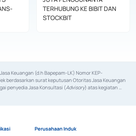
ANS-
TERHUBUNG KE BIBIT DAN
STOCKBIT
as Jasa Keuangan (d.h Bapepam-LK) Nomor KEP-
fek berdasarkan surat keputusan Otoritas Jasa Keuangan 
ai penyedia Jasa Konsultasi (
Advisory
) atas kegiatan 
anggal 3 Februari 2017, dan beberapa izin usaha lainnya 
iterbitkan pada tahun 2017 dan izin usaha lainnya dari 
at Berharga Komersial yang izinnya diterbitkan pada 
ikasi
Perusahaan Induk