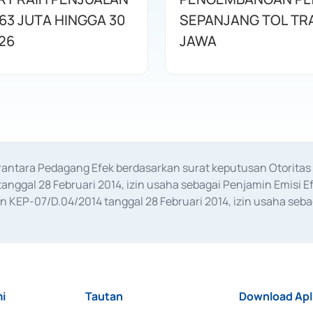
63 JUTA HINGGA 30
SEPANJANG TOL TR
26
JAWA
erantara Pedagang Efek berdasarkan surat keputusan Otorit
anggal 28 Februari 2014, izin usaha sebagai Penjamin Emisi E
KEP-07/D.04/2014 tanggal 28 Februari 2014, izin usaha sebag
rat keputusan Otoritas Jasa Keuangan Nomor S-67/PM.21/2017 t
aan Transaksi Sertifikat Deposito di Pasar Uang yang izinnya d
ansaksi, serta Penatausahaan dan Penyelesaian Transaksi Sur
i
Tautan
Download Apl