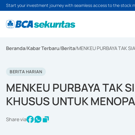
Start your investment journey with seamless access to the stock 
Beranda
/
Kabar Terbaru
/
Berita
/
MENKEU PURBAYA TAK SI
BERITA HARIAN
MENKEU PURBAYA TAK S
KHUSUS UNTUK MENOPA
Share via