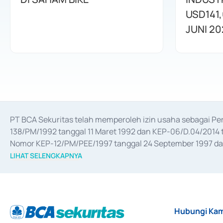
USD141,
JUNI 20
PT BCA Sekuritas telah memperoleh izin usaha sebagai P
138/PM/1992 tanggal 11 Maret 1992 dan KEP-06/D.04/2014 t
Nomor KEP-12/PM/PEE/1997 tanggal 24 September 1997 dan 
merger, akuisisi, divestasi, dan 
join venture
 berdasarkan su
LIHAT SELENGKAPNYA
dari Bank Indonesia antara lain sebagai Perantara Pelaksan
Bank Indonesia sebagai Lembaga Pendukung Penerbitan, Tr
tahun 2018.
Hubungi Kam