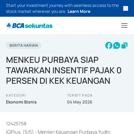
Start your investment journey with seamless access to the
stock market wherever you are.
Learn More
BERITA HARIAN
MENKEU PURBAYA SIAP
TAWARKAN INSENTIF PAJAK 0
PERSEN DI KEK KEUANGAN
KATEGORI
TERBIT PADA
Ekonomi Bisnis
04 May 2026
12425758
IQPlus, (5/5) - Menteri Keuangan Purbaya Yudhi