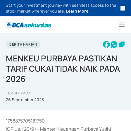
Start your investment journey with seamless access to the
stock market wherever you are.
Learn More
BERITA HARIAN
MENKEU PURBAYA PASTIKAN
TARIF CUKAI TIDAK NAIK PADA
2026
TERBIT PADA
26 September 2025
1758875705181750
IQPlus, (26/9) - Menteri Keuangan Purbaya Yudhi