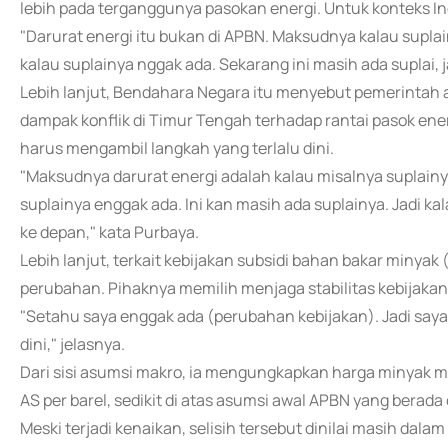
lebih pada terganggunya pasokan energi. Untuk konteks In
"Darurat energi itu bukan di APBN. Maksudnya kalau suplain
kalau suplainya nggak ada. Sekarang ini masih ada suplai, ja
Lebih lanjut, Bendahara Negara itu menyebut pemerinta
dampak konflik di Timur Tengah terhadap rantai pasok en
harus mengambil langkah yang terlalu dini.
"Maksudnya darurat energi adalah kalau misalnya suplainya
suplainya enggak ada. Ini kan masih ada suplainya. Jadi kal
ke depan," kata Purbaya.
Lebih lanjut, terkait kebijakan subsidi bahan bakar miny
perubahan. Pihaknya memilih menjaga stabilitas kebijaka
"Setahu saya enggak ada (perubahan kebijakan). Jadi saya 
dini," jelasnya.
Dari sisi asumsi makro, ia mengungkapkan harga minyak men
AS per barel, sedikit di atas asumsi awal APBN yang berada d
Meski terjadi kenaikan, selisih tersebut dinilai masih dalam