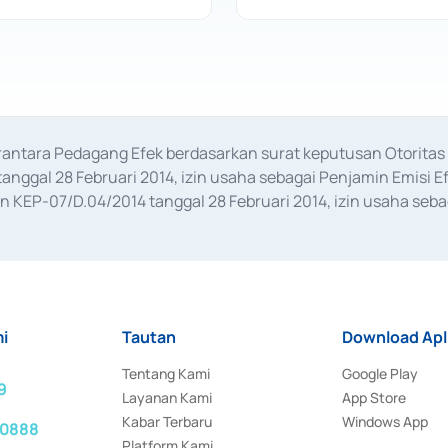
erantara Pedagang Efek berdasarkan surat keputusan Otorit
anggal 28 Februari 2014, izin usaha sebagai Penjamin Emisi E
KEP-07/D.04/2014 tanggal 28 Februari 2014, izin usaha sebag
rat keputusan Otoritas Jasa Keuangan Nomor S-67/PM.21/2017 t
aan Transaksi Sertifikat Deposito di Pasar Uang yang izinnya d
ansaksi, serta Penatausahaan dan Penyelesaian Transaksi Sur
i
Tautan
Download Apl
Tentang Kami
Google Play
9
Layanan Kami
App Store
Kabar Terbaru
Windows App
 0888
Platform Kami