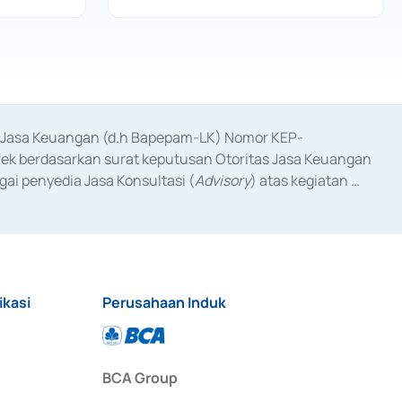
as Jasa Keuangan (d.h Bapepam-LK) Nomor KEP-
fek berdasarkan surat keputusan Otoritas Jasa Keuangan 
ai penyedia Jasa Konsultasi (
Advisory
) atas kegiatan 
anggal 3 Februari 2017, dan beberapa izin usaha lainnya 
iterbitkan pada tahun 2017 dan izin usaha lainnya dari 
at Berharga Komersial yang izinnya diterbitkan pada 
ikasi
Perusahaan Induk
BCA Group