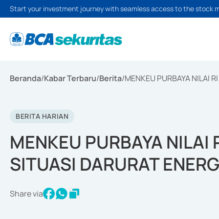
Start your investment journey with seamless access to the stock 
Beranda
/
Kabar Terbaru
/
Berita
/
MENKEU PURBAYA NILAI RI
BERITA HARIAN
MENKEU PURBAYA NILAI 
SITUASI DARURAT ENERG
Share via