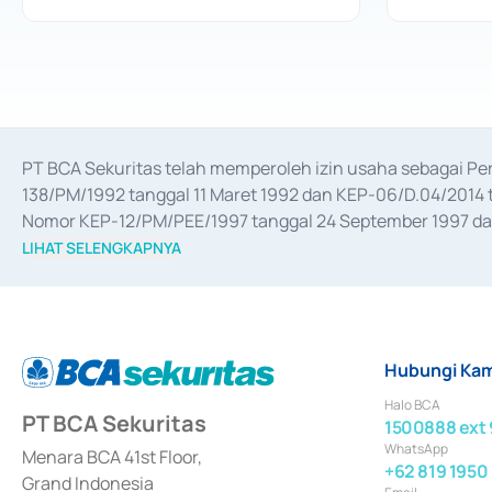
PT BCA Sekuritas telah memperoleh izin usaha sebagai P
138/PM/1992 tanggal 11 Maret 1992 dan KEP-06/D.04/2014 t
Nomor KEP-12/PM/PEE/1997 tanggal 24 September 1997 dan 
merger, akuisisi, divestasi, dan 
join venture
 berdasarkan su
LIHAT SELENGKAPNYA
dari Bank Indonesia antara lain sebagai Perantara Pelaksan
Bank Indonesia sebagai Lembaga Pendukung Penerbitan, Tr
tahun 2018.
Hubungi Kam
Halo BCA
PT BCA Sekuritas
1500888 ext 
WhatsApp
Menara BCA 41st Floor,
+62 819 1950
Grand Indonesia