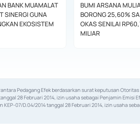
AN BANK MUAMALAT
BUMI ARSANA MULI
T SINERGI GUNA
BORONG 25,60% S
GKAN EKOSISTEM
OKAS SENILAI RP60,
MILIAR
erantara Pedagang Efek berdasarkan surat keputusan Otorit
anggal 28 Februari 2014, izin usaha sebagai Penjamin Emisi E
KEP-07/D.04/2014 tanggal 28 Februari 2014, izin usaha sebag
rat keputusan Otoritas Jasa Keuangan Nomor S-67/PM.21/2017 t
aan Transaksi Sertifikat Deposito di Pasar Uang yang izinnya d
ansaksi, serta Penatausahaan dan Penyelesaian Transaksi Sur