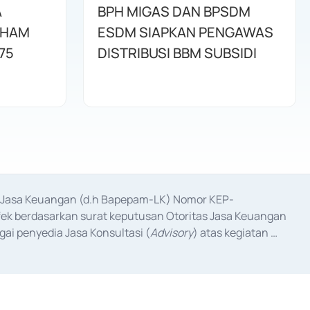
A
BPH MIGAS DAN BPSDM
AHAM
ESDM SIAPKAN PENGAWAS
75
DISTRIBUSI BBM SUBSIDI
as Jasa Keuangan (d.h Bapepam-LK) Nomor KEP-
fek berdasarkan surat keputusan Otoritas Jasa Keuangan 
ai penyedia Jasa Konsultasi (
Advisory
) atas kegiatan 
anggal 3 Februari 2017, dan beberapa izin usaha lainnya 
iterbitkan pada tahun 2017 dan izin usaha lainnya dari 
at Berharga Komersial yang izinnya diterbitkan pada 