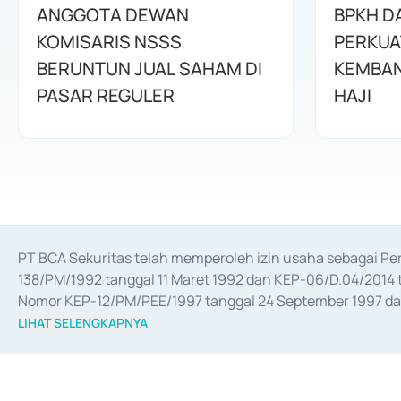
ANGGOTA DEWAN
BPKH D
KOMISARIS NSSS
PERKUA
BERUNTUN JUAL SAHAM DI
KEMBAN
PASAR REGULER
HAJI
PT BCA Sekuritas telah memperoleh izin usaha sebagai P
138/PM/1992 tanggal 11 Maret 1992 dan KEP-06/D.04/2014 t
Nomor KEP-12/PM/PEE/1997 tanggal 24 September 1997 dan 
merger, akuisisi, divestasi, dan 
join venture
 berdasarkan su
LIHAT SELENGKAPNYA
dari Bank Indonesia antara lain sebagai Perantara Pelaksan
Bank Indonesia sebagai Lembaga Pendukung Penerbitan, Tr
tahun 2018.