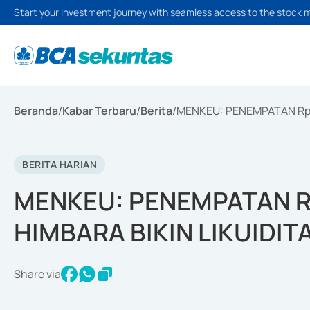
Start your investment journey with seamless access to the stock 
Beranda
/
Kabar Terbaru
/
Berita
/
MENKEU: PENEMPATAN Rp20
BERITA HARIAN
MENKEU: PENEMPATAN Rp
HIMBARA BIKIN LIKUIDIT
Share via