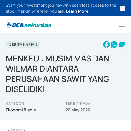
Start your investment journey with seamless access to the
stock market wherever you are.
Learn More
BERITA HARIAN
MENKEU : MUSIM MAS DAN
WILMAR DIANTARA
PERUSAHAAN SAWIT YANG
DISELIDIKI
KATEGORI
TERBIT PADA
Ekonomi Bisnis
26 May 2026