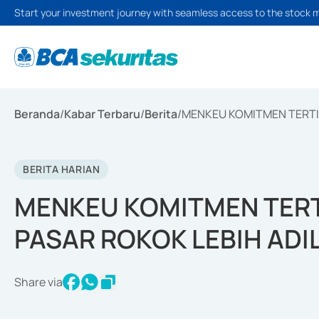
Start your investment journey with seamless access to the stock 
Beranda
/
Kabar Terbaru
/
Berita
/
MENKEU KOMITMEN TERTI
BERITA HARIAN
MENKEU KOMITMEN TER
PASAR ROKOK LEBIH ADI
Share via