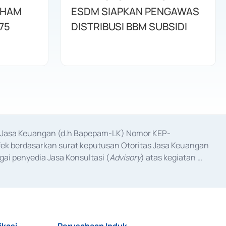
AHAM
ESDM SIAPKAN PENGAWAS
75
DISTRIBUSI BBM SUBSIDI
as Jasa Keuangan (d.h Bapepam-LK) Nomor KEP-
fek berdasarkan surat keputusan Otoritas Jasa Keuangan 
ai penyedia Jasa Konsultasi (
Advisory
) atas kegiatan 
anggal 3 Februari 2017, dan beberapa izin usaha lainnya 
iterbitkan pada tahun 2017 dan izin usaha lainnya dari 
at Berharga Komersial yang izinnya diterbitkan pada 