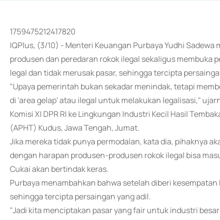
1759475212417820
IQPlus, (3/10) - Menteri Keuangan Purbaya Yudhi Sadew
produsen dan peredaran rokok ilegal sekaligus membuka pe
legal dan tidak merusak pasar, sehingga tercipta persaingan
"Upaya pemerintah bukan sekadar menindak, tetapi member
di 'area gelap' atau ilegal untuk melakukan legalisasi," 
Komisi XI DPR RI ke Lingkungan Industri Kecil Hasil Temba
(APHT) Kudus, Jawa Tengah, Jumat.
Jika mereka tidak punya permodalan, kata dia, pihaknya 
dengan harapan produsen-produsen rokok ilegal bisa masuk.
Cukai akan bertindak keras.
Purbaya menambahkan bahwa setelah diberi kesempatan 
sehingga tercipta persaingan yang adil.
"Jadi kita menciptakan pasar yang fair untuk industri bes