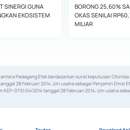
T SINERGI GUNA
BORONG 25,60% S
GKAN EKOSISTEM
OKAS SENILAI RP60,
MILIAR
erantara Pedagang Efek berdasarkan surat keputusan Otorit
anggal 28 Februari 2014, izin usaha sebagai Penjamin Emisi E
KEP-07/D.04/2014 tanggal 28 Februari 2014, izin usaha sebag
rat keputusan Otoritas Jasa Keuangan Nomor S-67/PM.21/2017 t
aan Transaksi Sertifikat Deposito di Pasar Uang yang izinnya d
ansaksi, serta Penatausahaan dan Penyelesaian Transaksi Sur