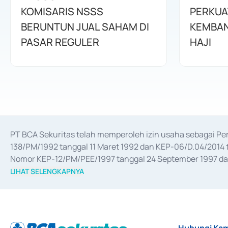
KOMISARIS NSSS
PERKUA
BERUNTUN JUAL SAHAM DI
KEMBAN
PASAR REGULER
HAJI
PT BCA Sekuritas telah memperoleh izin usaha sebagai P
138/PM/1992 tanggal 11 Maret 1992 dan KEP-06/D.04/2014 t
Nomor KEP-12/PM/PEE/1997 tanggal 24 September 1997 dan 
merger, akuisisi, divestasi, dan 
join venture
 berdasarkan su
LIHAT SELENGKAPNYA
dari Bank Indonesia antara lain sebagai Perantara Pelaksan
Bank Indonesia sebagai Lembaga Pendukung Penerbitan, Tr
tahun 2018.