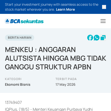
Start your investment journey with seamless access to the
stock market wherever you are.
Learn More
BERITA HARIAN
MENKEU : ANGGARAN
ALUTSISTA HINGGA MBG TIDAK
GANGGU STRUKTUR APBN
KATEGORI
TERBIT PADA
Ekonomi Bisnis
17 May 2026
13749407
IQPlus, (18/5) - Menteri Keuangan Purbaya Yudhi