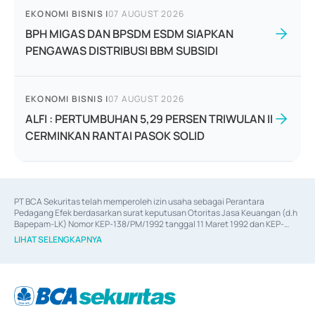
EKONOMI BISNIS
|
07 AUGUST 2026
BPH MIGAS DAN BPSDM ESDM SIAPKAN
PENGAWAS DISTRIBUSI BBM SUBSIDI
EKONOMI BISNIS
|
07 AUGUST 2026
ALFI : PERTUMBUHAN 5,29 PERSEN TRIWULAN II
CERMINKAN RANTAI PASOK SOLID
PT BCA Sekuritas telah memperoleh izin usaha sebagai Perantara 
Pedagang Efek berdasarkan surat keputusan Otoritas Jasa Keuangan (d.h 
Bapepam-LK) Nomor KEP-138/PM/1992 tanggal 11 Maret 1992 dan KEP-
06/D.04/2014 tanggal 28 Februari 2014, izin usaha sebagai Penjamin Emisi 
LIHAT SELENGKAPNYA
Efek berdasarkan surat keputusan Otoritas Jasa Keuangan Nomor KEP-
12/PM/PEE/1997 tanggal 24 September 1997 dan KEP-07/D.04/2014 
tanggal 28 Februari 2014, izin usaha sebagai penyedia Jasa Konsultasi 
(
Advisory
) atas kegiatan merger, akuisisi, divestasi, dan 
join venture
berdasarkan surat keputusan Otoritas Jasa Keuangan Nomor S-
67/PM.21/2017 tanggal 3 Februari 2017, dan beberapa izin usaha lainnya 
dari Bank Indonesia antara lain sebagai Perantara Pelaksanaan Transaksi 