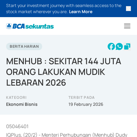
Start your investment journey with seamless access to the
stock market wherever you are.
Learn More
BERITA HARIAN
MENHUB : SEKITAR 144 JUTA
ORANG LAKUKAN MUDIK
LEBARAN 2026
KATEGORI
TERBIT PADA
Ekonomi Bisnis
19 February 2026
05046401
IQPlus, (20/2) - Menteri Perhubungan (Menhub) Dudy