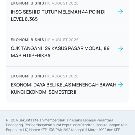
EKONOMI BISNIS
|
10 AUGUST 2026
IHSG SESI II DITUTUP MELEMAH 44 POIN DI
LEVEL 6.365
EKONOMI BISNIS
|
10 AUGUST 2026
OJK TANGANI 124 KASUS PASAR MODAL, 89
MASIH DIPERIKSA
EKONOMI BISNIS
|
10 AUGUST 2026
EKONOM: DAYA BELI KELAS MENENGAH BAWAH
KUNCI EKONOMI SEMESTER II
PT BCA Sekuritas telah memperoleh izin usaha sebagai Perantara 
Pedagang Efek berdasarkan surat keputusan Otoritas Jasa Keuangan (d.h 
Bapepam-LK) Nomor KEP-138/PM/1992 tanggal 11 Maret 1992 dan KEP-
06/D.04/2014 tanggal 28 Februari 2014, izin usaha sebagai Penjamin Emisi 