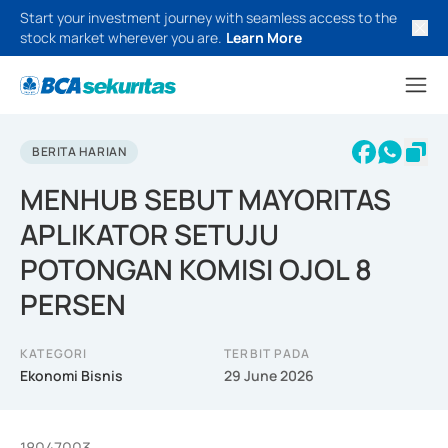
Start your investment journey with seamless access to the
stock market wherever you are.
Learn More
BERITA HARIAN
MENHUB SEBUT MAYORITAS
APLIKATOR SETUJU
POTONGAN KOMISI OJOL 8
PERSEN
KATEGORI
TERBIT PADA
Ekonomi Bisnis
29 June 2026