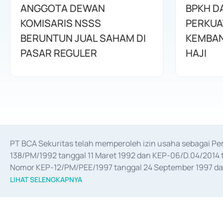
ANGGOTA DEWAN
BPKH D
KOMISARIS NSSS
PERKUA
BERUNTUN JUAL SAHAM DI
KEMBAN
PASAR REGULER
HAJI
PT BCA Sekuritas telah memperoleh izin usaha sebagai P
138/PM/1992 tanggal 11 Maret 1992 dan KEP-06/D.04/2014 t
Nomor KEP-12/PM/PEE/1997 tanggal 24 September 1997 dan 
merger, akuisisi, divestasi, dan 
join venture
 berdasarkan su
LIHAT SELENGKAPNYA
dari Bank Indonesia antara lain sebagai Perantara Pelaksan
Bank Indonesia sebagai Lembaga Pendukung Penerbitan, Tr
tahun 2018.