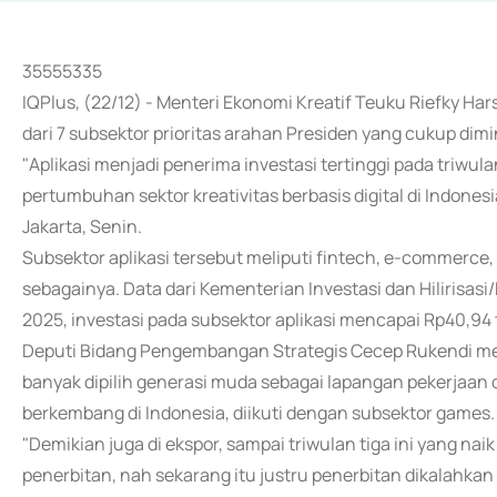
35555335
IQPlus, (22/12) - Menteri Ekonomi Kreatif Teuku Riefky Ha
dari 7 subsektor prioritas arahan Presiden yang cukup dimin
"Aplikasi menjadi penerima investasi tertinggi pada triwula
pertumbuhan sektor kreativitas berbasis digital di Indonesi
Jakarta, Senin.
Subsektor aplikasi tersebut meliputi fintech, e-commerce, a
sebagainya. Data dari Kementerian Investasi dan Hilirisas
2025, investasi pada subsektor aplikasi mencapai Rp40,94 t
Deputi Bidang Pengembangan Strategis Cecep Rukendi m
banyak dipilih generasi muda sebagai lapangan pekerjaan dan
berkembang di Indonesia, diikuti dengan subsektor games.
"Demikian juga di ekspor, sampai triwulan tiga ini yang naik 
penerbitan, nah sekarang itu justru penerbitan dikalahkan