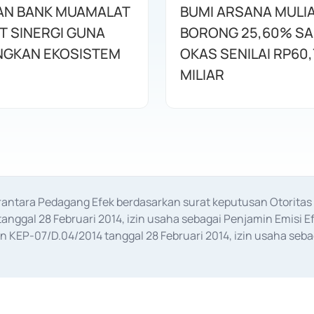
AN BANK MUAMALAT
BUMI ARSANA MULI
T SINERGI GUNA
BORONG 25,60% S
GKAN EKOSISTEM
OKAS SENILAI RP60,
MILIAR
erantara Pedagang Efek berdasarkan surat keputusan Otorit
anggal 28 Februari 2014, izin usaha sebagai Penjamin Emisi E
KEP-07/D.04/2014 tanggal 28 Februari 2014, izin usaha sebag
rat keputusan Otoritas Jasa Keuangan Nomor S-67/PM.21/2017 t
aan Transaksi Sertifikat Deposito di Pasar Uang yang izinnya d
ansaksi, serta Penatausahaan dan Penyelesaian Transaksi Sur