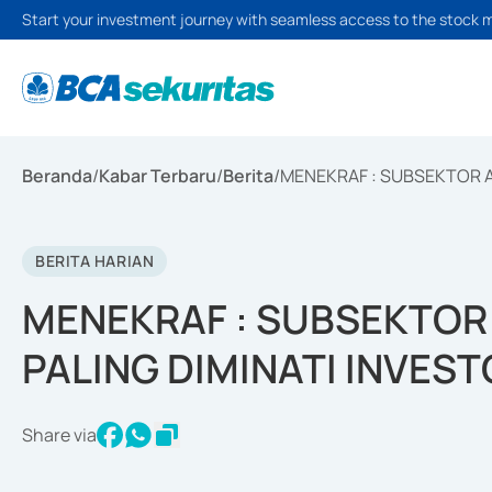
Start your investment journey with seamless access to the stock 
Beranda
/
Kabar Terbaru
/
Berita
/
MENEKRAF : SUBSEKTOR A
BERITA HARIAN
MENEKRAF : SUBSEKTOR 
PALING DIMINATI INVES
Share via