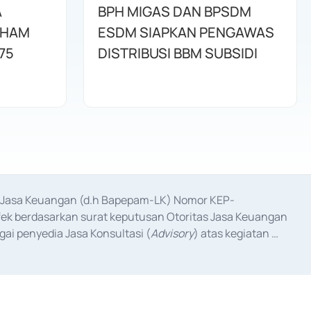
A
BPH MIGAS DAN BPSDM
AHAM
ESDM SIAPKAN PENGAWAS
75
DISTRIBUSI BBM SUBSIDI
as Jasa Keuangan (d.h Bapepam-LK) Nomor KEP-
fek berdasarkan surat keputusan Otoritas Jasa Keuangan 
ai penyedia Jasa Konsultasi (
Advisory
) atas kegiatan 
anggal 3 Februari 2017, dan beberapa izin usaha lainnya 
iterbitkan pada tahun 2017 dan izin usaha lainnya dari 
at Berharga Komersial yang izinnya diterbitkan pada 