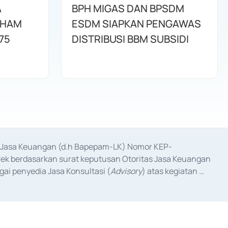
A
BPH MIGAS DAN BPSDM
AHAM
ESDM SIAPKAN PENGAWAS
75
DISTRIBUSI BBM SUBSIDI
as Jasa Keuangan (d.h Bapepam-LK) Nomor KEP-
fek berdasarkan surat keputusan Otoritas Jasa Keuangan 
ai penyedia Jasa Konsultasi (
Advisory
) atas kegiatan 
anggal 3 Februari 2017, dan beberapa izin usaha lainnya 
iterbitkan pada tahun 2017 dan izin usaha lainnya dari 
at Berharga Komersial yang izinnya diterbitkan pada 