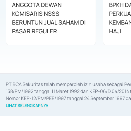
ANGGOTA DEWAN
BPKH D
KOMISARIS NSSS
PERKUA
BERUNTUN JUAL SAHAM DI
KEMBAN
PASAR REGULER
HAJI
PT BCA Sekuritas telah memperoleh izin usaha sebagai P
138/PM/1992 tanggal 11 Maret 1992 dan KEP-06/D.04/2014 t
Nomor KEP-12/PM/PEE/1997 tanggal 24 September 1997 dan 
merger, akuisisi, divestasi, dan 
join venture
 berdasarkan su
LIHAT SELENGKAPNYA
dari Bank Indonesia antara lain sebagai Perantara Pelaksan
Bank Indonesia sebagai Lembaga Pendukung Penerbitan, Tr
tahun 2018.