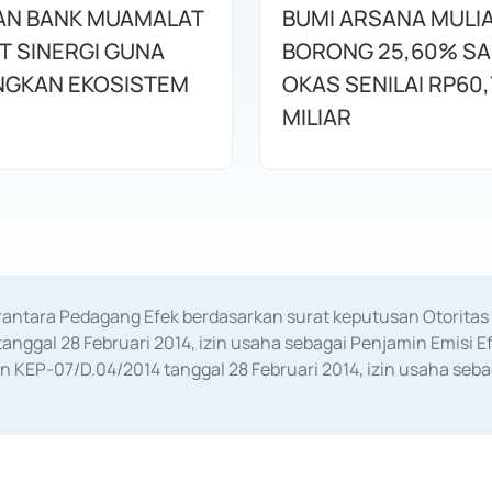
AN BANK MUAMALAT
BUMI ARSANA MULI
T SINERGI GUNA
BORONG 25,60% S
GKAN EKOSISTEM
OKAS SENILAI RP60,
MILIAR
erantara Pedagang Efek berdasarkan surat keputusan Otorit
anggal 28 Februari 2014, izin usaha sebagai Penjamin Emisi E
KEP-07/D.04/2014 tanggal 28 Februari 2014, izin usaha sebag
rat keputusan Otoritas Jasa Keuangan Nomor S-67/PM.21/2017 t
aan Transaksi Sertifikat Deposito di Pasar Uang yang izinnya d
ansaksi, serta Penatausahaan dan Penyelesaian Transaksi Sur