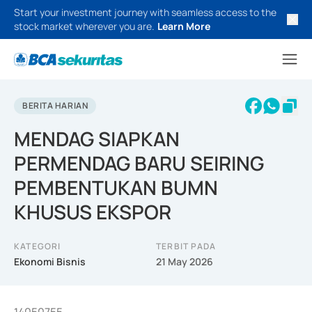
Start your investment journey with seamless access to the
stock market wherever you are.
Learn More
BERITA HARIAN
MENDAG SIAPKAN
PERMENDAG BARU SEIRING
PEMBENTUKAN BUMN
KHUSUS EKSPOR
KATEGORI
TERBIT PADA
Ekonomi Bisnis
21 May 2026