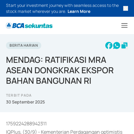
Start your investment journey with seamless access to the
stock market wherever you are.
Learn More
BERITA HARIAN
MENDAG: RATIFIKASI MRA
ASEAN DONGKRAK EKSPOR
BAHAN BANGUNAN RI
TERBIT PADA
30 September 2025
1759224288942311
IQPlus, (30/9) - Kementerian Perdagangan optimistis