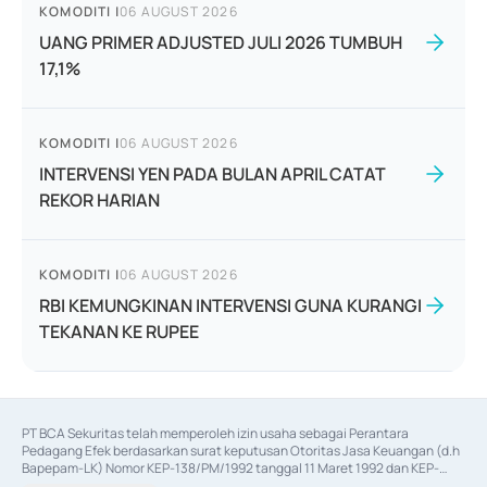
KOMODITI
|
06 AUGUST 2026
UANG PRIMER ADJUSTED JULI 2026 TUMBUH
17,1%
KOMODITI
|
06 AUGUST 2026
INTERVENSI YEN PADA BULAN APRIL CATAT
REKOR HARIAN
KOMODITI
|
06 AUGUST 2026
RBI KEMUNGKINAN INTERVENSI GUNA KURANGI
TEKANAN KE RUPEE
PT BCA Sekuritas telah memperoleh izin usaha sebagai Perantara 
Pedagang Efek berdasarkan surat keputusan Otoritas Jasa Keuangan (d.h 
Bapepam-LK) Nomor KEP-138/PM/1992 tanggal 11 Maret 1992 dan KEP-
06/D.04/2014 tanggal 28 Februari 2014, izin usaha sebagai Penjamin Emisi 