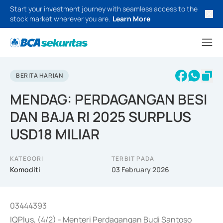
Start your investment journey with seamless access to the
stock market wherever you are.
Learn More
BERITA HARIAN
MENDAG: PERDAGANGAN BESI
DAN BAJA RI 2025 SURPLUS
USD18 MILIAR
KATEGORI
TERBIT PADA
Komoditi
03 February 2026
03444393
IQPlus, (4/2) - Menteri Perdagangan Budi Santoso