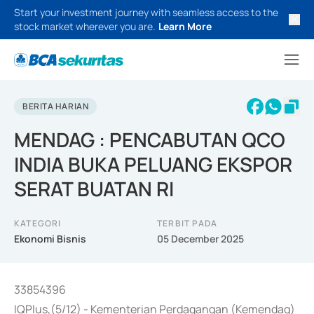
Start your investment journey with seamless access to the
stock market wherever you are.
Learn More
BERITA HARIAN
MENDAG : PENCABUTAN QCO
INDIA BUKA PELUANG EKSPOR
SERAT BUATAN RI
KATEGORI
TERBIT PADA
Ekonomi Bisnis
05 December 2025
33854396
IQPlus,(5/12) - Kementerian Perdagangan (Kemendag)