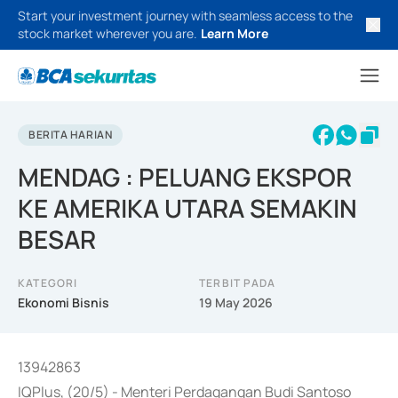
Start your investment journey with seamless access to the
stock market wherever you are.
Learn More
BERITA HARIAN
MENDAG : PELUANG EKSPOR
KE AMERIKA UTARA SEMAKIN
BESAR
KATEGORI
TERBIT PADA
Ekonomi Bisnis
19 May 2026
13942863
IQPlus, (20/5) - Menteri Perdagangan Budi Santoso